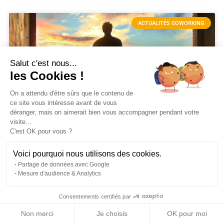
ACTUALITÉS COWORKING
Salut c'est nous...
les Cookies !
On a attendu d'être sûrs que le contenu de
ce site vous intéresse avant de vous
déranger, mais on aimerait bien vous accompagner pendant votre
visite...
Quitter un coworking : les
C'est OK pour vous ?
alternatives
Voici pourquoi nous utilisons des cookies.
QUOI ?!? Mais qui voudrait quitter un espace de
Partage de données avec Google
Mesure d'audience & Analytics
coworking ? On connaît les espaces de coworking
comme étant des espaces de travail pratiques, au cadre
agréable, pensés pour leurs
Consentements certifiés par
Non merci
Je choisis
OK pour moi
LIRE L'ARTICLE »