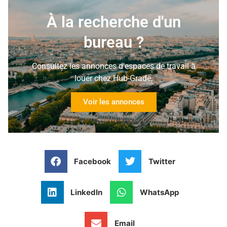
À la recherche d'un
bureau ?
Consultez les annonces d'espaces de travail à
louer chez Hub-Grade,
Voir les annonces
Facebook
Twitter
LinkedIn
WhatsApp
Email