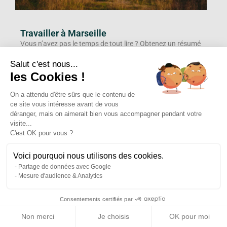
Travailler à Marseille
Vous n’avez pas le temps de tout lire ? Obtenez un résumé
de l’article : Perplexity ChatGPT Google AI Grok Marseille
Salut c'est nous...
est la ville la plus
les Cookies !
Lire l'article »
On a attendu d'être sûrs que le contenu de
ce site vous intéresse avant de vous
déranger, mais on aimerait bien vous accompagner pendant votre
visite...
C'est OK pour vous ?
Voici pourquoi nous utilisons des cookies.
Partage de données avec Google
Mesure d'audience & Analytics
Consentements certifiés par
Non merci
Je choisis
OK pour moi
Notre top 10 des plus beaux espaces de