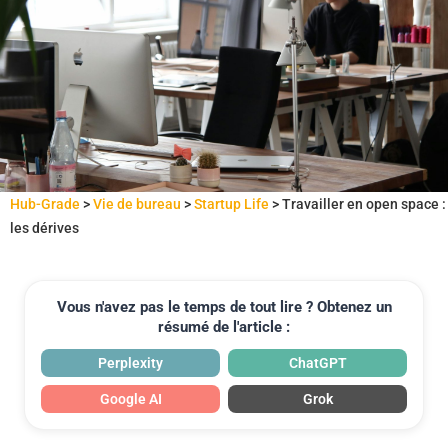
Hub-Grade
>
Vie de bureau
>
Startup Life
>
Travailler en open space :
les dérives
Vous n'avez pas le temps de tout lire ? Obtenez un
résumé de l'article :
Perplexity
ChatGPT
Google AI
Grok