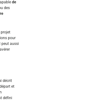
 capable
de
 ou des
re
 projet
tions pour
l peut aussi
avérer
i décrit
départ et
un
t défini