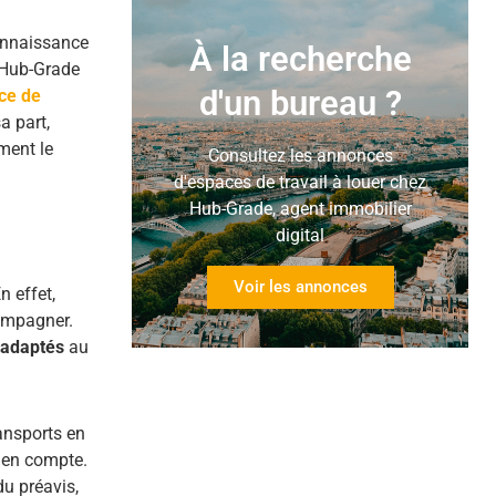
connaissance
À la recherche
 Hub-Grade
d'un bureau ?
ace de
a part,
ment le
Consultez les annonces
d'espaces de travail à louer chez
Hub-Grade, agent immobilier
digital
Voir les annonces
En effet,
compagner.
 adaptés
au
ransports en
 en compte.
du préavis,