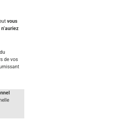
peut
vous
 n’auriez
 du
rs de vos
urnissant
onnel
nelle