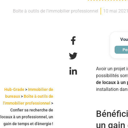
Boîte à outils de l'immobilier professionnel
10 mai 202
Vous
Pe
Avoir un projet 
possibilités so
de locaux à un
installation da
Hub-Grade
>
Immobilier de
bureaux
>
Boîte à outils de
l'immobilier professionnel
>
Confier sa recherche de
Bénéfici
locaux à un professionnel, un
un gain
gain de temps et d’énergie !