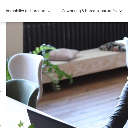
Immobilier de bureaux
Coworking & bureaux partagés
A
E
N
N
T
!