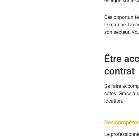
en ligne sur les
Ces opportunités
le marché. Un e
son secteur. Vo
Être ac
contrat
Se faire accomp
côtés. Grâce à s
location.
Des compéten
Le professionne