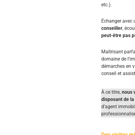
etc.).
Échanger avec un
conseiller
, écou
peut-être pas 
Maîtrisant parfa
domaine de l’imm
démarches en vo
conseil et assis
À ce titre,
nous 
disposant de l
d’agent immobilie
professionnalis
Des visites m