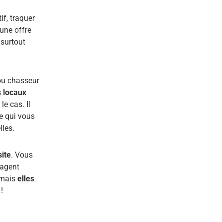
if, traquer
’une offre
 surtout
 ou chasseur
s locaux
le cas. Il
e qui vous
lles.
ite
. Vous
 agent
 mais
elles
!