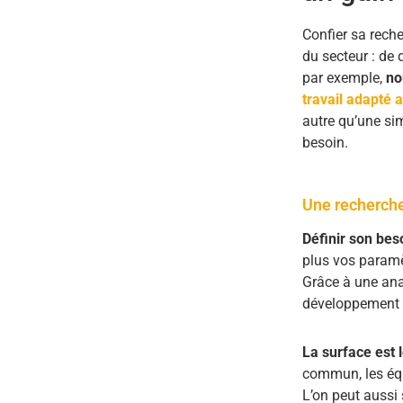
Confier sa rech
du secteur : de
par exemple,
no
travail adapté 
autre qu’une si
besoin.
Une recherche
Définir son bes
plus vos paramè
Grâce à une an
développement f
La surface est lo
commun, les équ
L’on peut aussi 