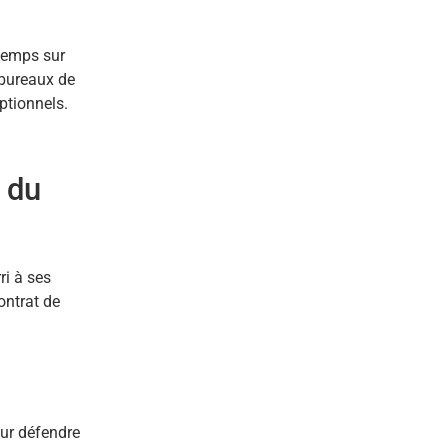
 temps sur
 bureaux de
ptionnels.
 du
ri à ses
ontrat de
our défendre