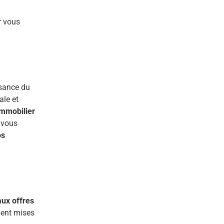
r vous
ssance du
ale et
immobilier
 vous
os
ux offres
ment mises