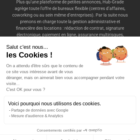
Plus qu’une plateforme de petites annonces, Hub-Grade
agrège toute l’offre de bureaux flexible (centres d’affaires,
coworking ou au sein même d’entreprises). Par la suite nous
prenons en charge toute la gestion administrative et
financière des locations : rédaction de contrat, signature
électronique, paiement en ligne, assurance multirisques,
préavis, etc.
Salut c'est nous...
les Cookies !
On a attendu d'être sûrs que le contenu de
ce site vous intéresse avant de vous
déranger, mais on aimerait bien vous accompagner pendant votre
DÉCOUVRIR HUB-GRADE
LOCATION DE BUREAUX
visite...
C'est OK pour vous ?
ESPACES DE COWORKING
NOUS CONTACTER
Voici pourquoi nous utilisons des cookies.
Partage de données avec Google
MENTIONS LÉGALES
Mesure d'audience & Analytics
Consentements certifiés par