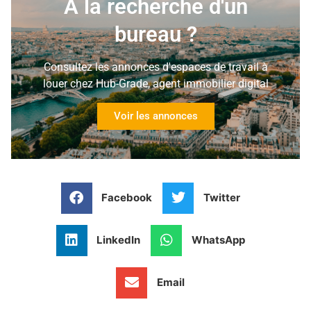
À la recherche d'un
bureau ?
Consultez les annonces d'espaces de travail à
louer chez Hub-Grade, agent immobilier digital
Voir les annonces
Facebook
Twitter
LinkedIn
WhatsApp
Email