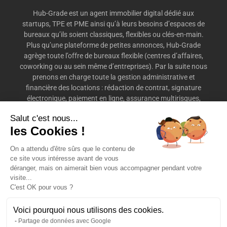
Hub-Grade est un agent immobilier digital dédié aux
startups, TPE et PME ainsi qu’à leurs besoins d’espaces de
bureaux qu’ils soient classiques, flexibles ou clés-en-main.
Plus qu’une plateforme de petites annonces, Hub-Grade
agrège toute l’offre de bureaux flexible (centres d’affaires,
coworking ou au sein même d’entreprises). Par la suite nous
prenons en charge toute la gestion administrative et
financière des locations : rédaction de contrat, signature
électronique, paiement en ligne, assurance multirisques,
préavis, etc.
Salut c'est nous...
les Cookies !
On a attendu d'être sûrs que le contenu de
ce site vous intéresse avant de vous
déranger, mais on aimerait bien vous accompagner pendant votre
DÉCOUVRIR HUB-GRADE
LOCATION DE BUREAUX
visite...
C'est OK pour vous ?
ESPACES DE COWORKING
NOUS CONTACTER
Voici pourquoi nous utilisons des cookies.
Partage de données avec Google
MENTIONS LÉGALES