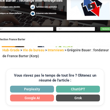
Hub-Grade
>
Vie de bureau
>
Interviews
>
Grégoire Bauer : fondateur
de France Barter (Korp)
Vous n'avez pas le temps de tout lire ? Obtenez un
résumé de l'article :
Perplexity
ChatGPT
Google AI
Grok