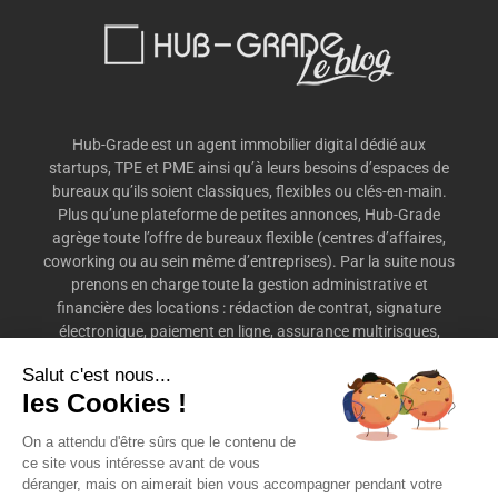
Hub-Grade est un agent immobilier digital dédié aux
startups, TPE et PME ainsi qu’à leurs besoins d’espaces de
bureaux qu’ils soient classiques, flexibles ou clés-en-main.
Plus qu’une plateforme de petites annonces, Hub-Grade
agrège toute l’offre de bureaux flexible (centres d’affaires,
coworking ou au sein même d’entreprises). Par la suite nous
prenons en charge toute la gestion administrative et
financière des locations : rédaction de contrat, signature
électronique, paiement en ligne, assurance multirisques,
préavis, etc.
Salut c'est nous...
les Cookies !
On a attendu d'être sûrs que le contenu de
ce site vous intéresse avant de vous
déranger, mais on aimerait bien vous accompagner pendant votre