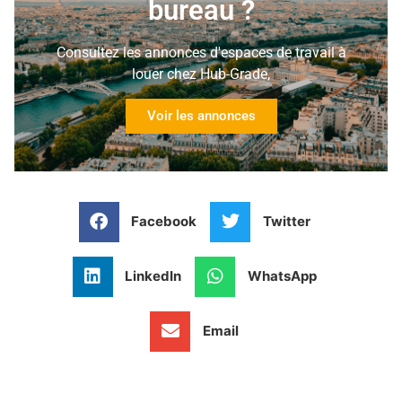
bureau ?
Consultez les annonces d'espaces de travail à
louer chez Hub-Grade,
Voir les annonces
Facebook
Twitter
LinkedIn
WhatsApp
Email