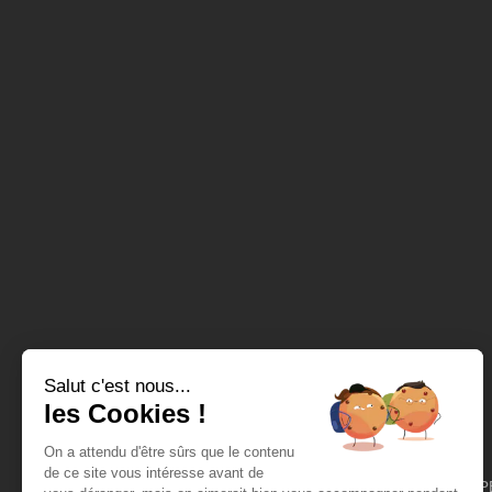
Salut c'est nous...
les Cookies !
On a attendu d'être sûrs que le contenu
de ce site vous intéresse avant de
Hub-Grade est un agent immobilier digital dédié aux startups, TPE