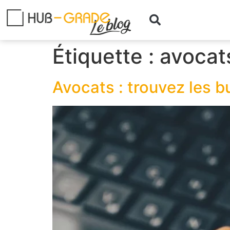
Étiquette :
avocat
Avocats : trouvez les b