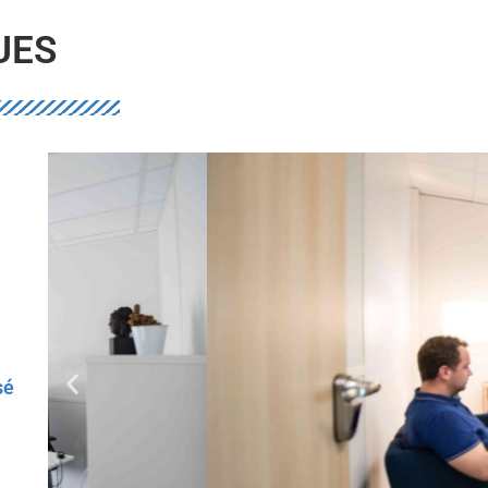
UES
sé