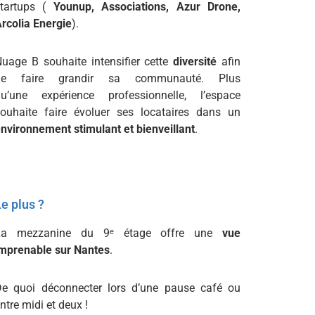
tartups (
Younup
, Associations, Azur Drone,
rcolia Energie
).
uage B souhaite intensifier cette
diversité
afin
de faire grandir sa communauté. Plus
qu’une expérience professionnelle, l’espace
ouhaite faire évoluer ses locataires dans un
nvironnement stimulant et bienveillant
.
e plus ?
La mezzanine du 9
ᵉ
étage offre une
vue
mprenable sur Nantes
.
De quoi déconnecter lors d’une pause café ou
ntre midi et deux !