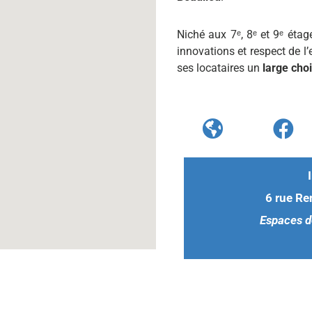
Niché aux 7ᵉ, 8ᵉ et 9ᵉ étag
innovations et respect de l
ses locataires un
large cho
6 rue Re
Espaces d