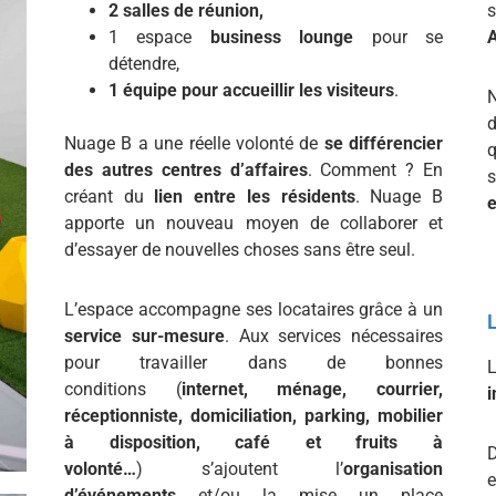
2 salles de réunion,
s
1 espace
business lounge
pour se
A
détendre,
1 équipe pour accueillir les visiteurs
.
N
Nuage B a une réelle volonté de
se différencier
des autres centres d’affaires
. Comment ? En
s
créant du
lien entre les résidents
. Nuage B
e
apporte un nouveau moyen de collaborer et
d’essayer de nouvelles choses sans être seul.
L’espace accompagne ses locataires grâce à un
L
service sur-mesure
. Aux services nécessaires
pour travailler dans de bonnes
conditions (
internet, ménage, courrier,
i
réceptionniste, domiciliation, parking, mobilier
à disposition, café et fruits à
volonté…
) s’ajoutent l’
organisation
e
d’événements
et/ou la mise un place