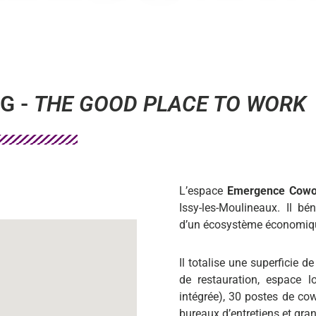
G -
THE GOOD PLACE TO WORK
L’espace
Emergence Cowo
Issy-les-Moulineaux. Il bé
d’un écosystème économiq
Il totalise une superficie d
de restauration, espace l
intégrée), 30 postes de cow
bureaux d’entretiens et gra