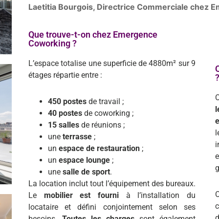
Laetitia Bourgois, Directrice Commerciale chez
Que trouve-t-on chez Emergence
Coworking ?
L’espace totalise une superficie de 4880m² sur 9
étages répartie entre :
450 postes
de travail ;
l
40 postes
de coworking ;
e
15 salles
de réunions ;
une
terrasse
;
un
espace de restauration
;
e
un
espace lounge
;
g
une
salle de sport
.
La location inclut tout l’équipement des bureaux.
Le
mobilier est fourni
à l’installation du
c
locataire et défini conjointement selon ses
d
besoins.
Toutes les charges
sont également