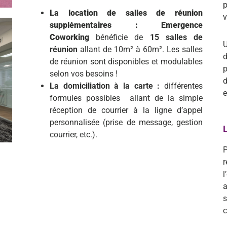
p
La location de salles de réunion
v
supplémentaires : Emergence
Coworking
bénéficie de
15 salles de
U
réunion
allant de 10
m²
à 60
m². Les
salles
de réunion sont disponibles et modulables
p
selon vos besoins !
La domiciliation à la carte :
différentes
e
formules possibles allant de la simple
réception de courrier à la ligne d’appel
personnalisée (prise de message, gestion
courrier, etc.).
r
l
a
c