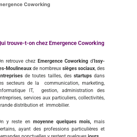
 Emergence Coworking
Qui trouve-t-on chez Emergence Coworking
?
On retrouve chez
Emergence Coworking
d’
I
ssy-
es-Moulineaux
de nombreux
sièges sociaux
, des
ntreprises
de toutes tailles, des
startups
dans
les secteurs de la communication, marketing,
informatique IT, gestion, administration des
ntreprises, services aux particuliers, collectivités,
rande distribution et immobilier.
On y reste en
moyenne quelques mois,
mais
ertains, ayant des professions particulières et
emandes ponctuelles y restent quelques
jours
.