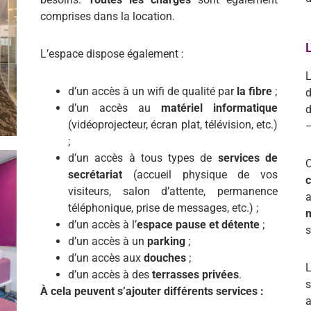
comprises dans la location.
L
L’espace dispose également :
L
d’un accès à un wifi de qualité par
la fibre
;
d’un accès au
matériel informatique
d
(vidéoprojecteur, écran plat, télévision, etc.)
–
;
d’un accès à tous types de
services de
C
secrétariat
(accueil physique de vos
visiteurs, salon d’attente, permanence
téléphonique, prise de messages, etc.) ;
d’un accès à l’
espace pause et détente
;
s
d’un accès à un
parking
;
d’un accès aux
douches
;
L
d’un accès à des
terrasses privées
.
s
À cela peuvent s’ajouter différents services :