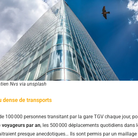
tien Nvs via unsplash
 dense de transports
de 100 000 personnes transitant par la gare TGV chaque jour, p
e voyageurs par an
, les 500 000 déplacements quotidiens dans l
traient presque anecdotiques… Ils sont permis par un maillage