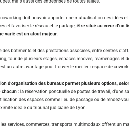
upes, mais aussi des entreprises de toutes tailles.
 coworking doit pouvoir apporter une mutualisation des idées et
s et favoriser le réseau et le partage,
être situé au cœur d’un t
 varié est un atout majeur.
é des bâtiments et des prestations associées, entre centres d’aff
ing, tour de plusieurs étages, espaces rénovés, réaménagés et d
 est un autre avantage pour trouver le meilleur espace de cowork
tion d’organisation des bureaux permet plusieurs options, selo
e chacun
: la réservation ponctuelle de postes de travail, d’une sa
’utilisation des espaces comme lieu de passage ou de rendez-vo
ximité idéale du tribunal judiciaire de Lyon.
s les services, commerces, transports multimodaux offrent un ma