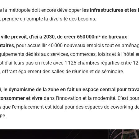
de la métropole doit encore développer
les infrastructures et les
 prendre en compte la diversité des besoins.
 ville prévoit, d’ici à 2030, de créer 650 000m² de bureaux
taires
, pour accueillir 40 000 nouveaux emplois tout en amén
uipements dédiés aux services, commerces, loisirs et à l’hôteller
st d’ailleurs pas en reste avec 1 125 chambres réparties entre 12
, offrant également des salles de réunion et de séminaire.
i,
le dynamisme de la zone en fait un espace central pour travai
 consommer et vivre
dans l’innovation et la modernité. C’est pou
s que l’emplacement est idéal pour des espaces de coworking don
pe.