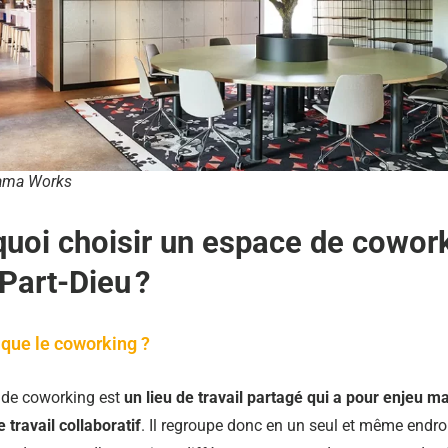
ma Works
uoi choisir un espace de cowor
Part-Dieu ?
 que le coworking ?
 de coworking est
un lieu de travail partagé qui a pour enjeu m
e travail collaboratif
. Il regroupe donc en un seul et même endro