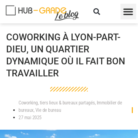
COWORKING À LYON-PART-
DIEU, UN QUARTIER
DYNAMIQUE OÙ IL FAIT BON
TRAVAILLER
Coworking, tiers lieux & bureaux partagés
,
Immobilier de
bureaux
,
Vie de bureau
27 mai 2025