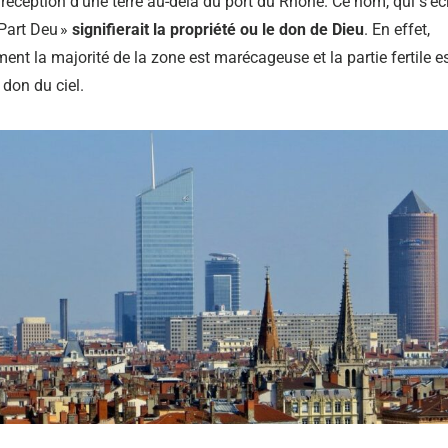
réception d’une terre au-delà du port du Rhône. Ce nom, qui s’écr
 Part Deu »
signifierait la propriété ou le don de Dieu
. En effet,
ent la majorité de la zone est marécageuse et la partie fertile 
don du ciel.