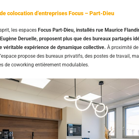
de colocation d’entreprises Focus – Part-Dieu
sprit, les espaces
Focus Part-Dieu, installés rue Maurice Flandi
 Eugène Deruelle, proposent plus que des bureaux partagés i
ne véritable expérience de dynamique collective.
À proximité de
l’espace propose des bureaux privatifs, des postes de travail, ma
es de coworking entièrement modulables.