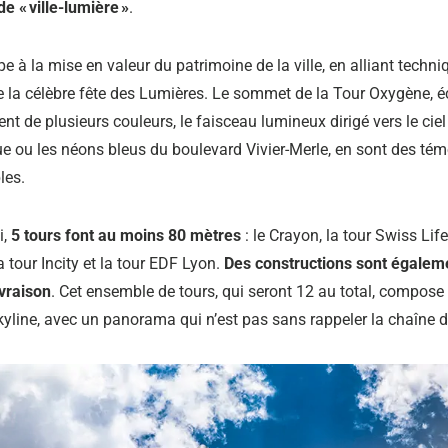
e « ville-lumière »
.
ipe à la mise en valeur du patrimoine de la ville, en alliant techni
de la célèbre fête des Lumières. Le sommet de la Tour Oxygène, éc
nt de plusieurs couleurs, le faisceau lumineux dirigé vers le ciel
ue ou les néons bleus du boulevard Vivier-Merle, en sont des té
les.
i,
5 tours font au moins 80 mètres
: le Crayon, la tour Swiss Life
 tour Incity et la tour EDF Lyon.
Des constructions sont égalem
ivraison
. Cet ensemble de tours, qui seront 12 au total, compose
skyline, avec un panorama qui n’est pas sans rappeler la chaîne 