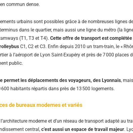
s en commun dense.
ements urbains sont possibles grâce à de nombreuses lignes de
terminus dans le quartier, mais aussi une ligne du métro (la ligne
tramways (T1, T3 et T4).
Cette offre de transport est complétée 
trolleybus
C1, C2 et C3. Enfin depuis 2010 un tram-train, le « Rhô
artier à l’aéroport de Lyon Saint-Exupéry et près de 7 000 places 
ent public.
ge permet les déplacements des voyageurs, des Lyonnais
, mai
 600 habitants répartis dans près de 13 500 logements.
ces de bureaux modernes et variés
 l’architecture moderne et d’un réseau de transport adapté au tra
ondissement central,
c’est aussi un espace de travail majeur
. L