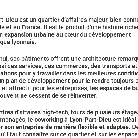
t-Dieu est un quartier d’affaires majeur, bien conn
 et en France. Il est le produit d’une histoire riche
n expansion urbaine
au cœur du développement
que lyonnais.
hui, ses bâtiments offrent une architecture remarq
si des services, des commerces, des transports et
tations pour y travailler dans les meilleures conditi
un plan de développement pour le rendre toujours 
et attractif pour les entreprises, l
es espaces de b
trouvent ne cessent de se réinventer
.
ntres d’affaires high-tech, tours de plusieurs étages
éaménagés,
le coworking à Lyon-Part-Dieu est idéal
r son entreprise de manière flexible et adaptée
. D
qu’il faut connaître sur ce quartier et sur les espac