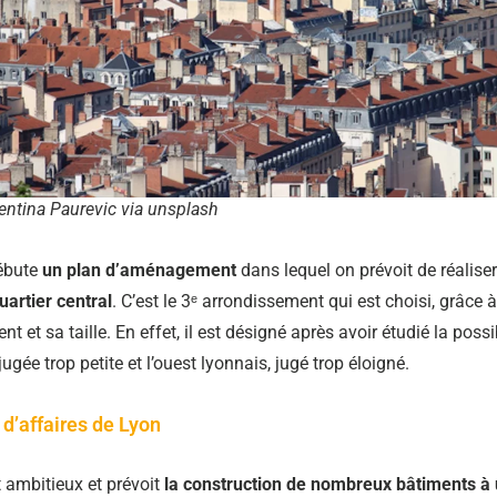
entina Paurevic via unsplash
ébute
un plan d’aménagement
dans lequel on prévoit de réalise
artier central
. C’est le 3ᵉ arrondissement qui est choisi, grâce 
 et sa taille. En effet, il est désigné après avoir étudié la possib
 jugée trop petite et l’ouest lyonnais, jugé trop éloigné.
 d’affaires de Lyon
t ambitieux et prévoit
la construction de nombreux bâtiments à