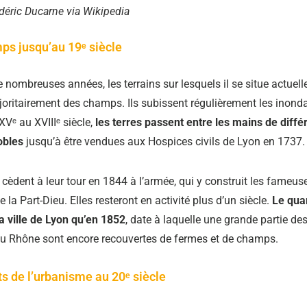
déric Ducarne via Wikipedia
ps jusqu’au 19ᵉ siècle
 nombreuses années, les terrains sur lesquels il se situe actuel
joritairement des champs. Ils subissent régulièrement les inond
XVᵉ au XVIIIᵉ siècle,
les terres passent entre les mains de diffé
obles
jusqu’à être vendues aux Hospices civils de Lyon en 1737.
 cèdent à leur tour en 1844 à l’armée, qui y construit les fameus
 la Part-Dieu. Elles resteront en activité plus d’un siècle.
Le quar
a ville de Lyon qu’en 1852
, date à laquelle une grande partie des
 du Rhône sont encore recouvertes de fermes et de champs.
s de l’urbanisme au 20ᵉ siècle